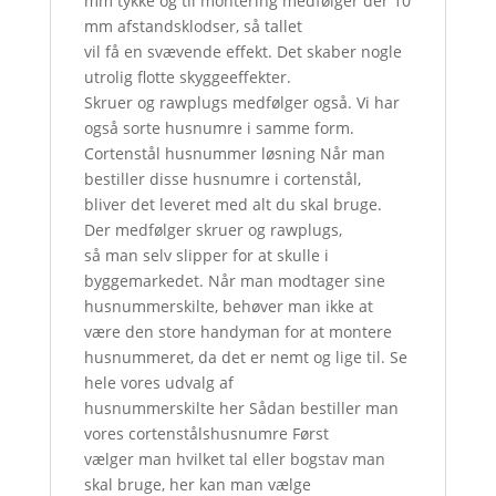
mm tykke og til montering medfølger der 10
mm afstandsklodser, så tallet
vil få en svævende effekt. Det skaber nogle
utrolig flotte skyggeeffekter.
Skruer og rawplugs medfølger også. Vi har
også sorte husnumre i samme form.
Cortenstål husnummer løsning Når man
bestiller disse husnumre i cortenstål,
bliver det leveret med alt du skal bruge.
Der medfølger skruer og rawplugs,
så man selv slipper for at skulle i
byggemarkedet. Når man modtager sine
husnummerskilte, behøver man ikke at
være den store handyman for at montere
husnummeret, da det er nemt og lige til. Se
hele vores udvalg af
husnummerskilte her Sådan bestiller man
vores cortenstålshusnumre Først
vælger man hvilket tal eller bogstav man
skal bruge, her kan man vælge