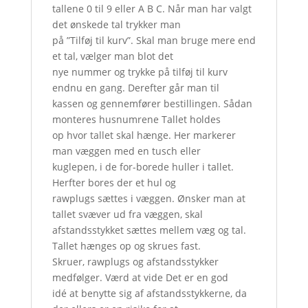
tallene 0 til 9 eller A B C. Når man har valgt
det ønskede tal trykker man
på ”Tilføj til kurv”. Skal man bruge mere end
et tal, vælger man blot det
nye nummer og trykke på tilføj til kurv
endnu en gang. Derefter går man til
kassen og gennemfører bestillingen. Sådan
monteres husnumrene Tallet holdes
op hvor tallet skal hænge. Her markerer
man væggen med en tusch eller
kuglepen, i de for-borede huller i tallet.
Herfter bores der et hul og
rawplugs sættes i væggen. Ønsker man at
tallet svæver ud fra væggen, skal
afstandsstykket sættes mellem væg og tal.
Tallet hænges op og skrues fast.
Skruer, rawplugs og afstandsstykker
medfølger. Værd at vide Det er en god
idé at benytte sig af afstandsstykkerne, da