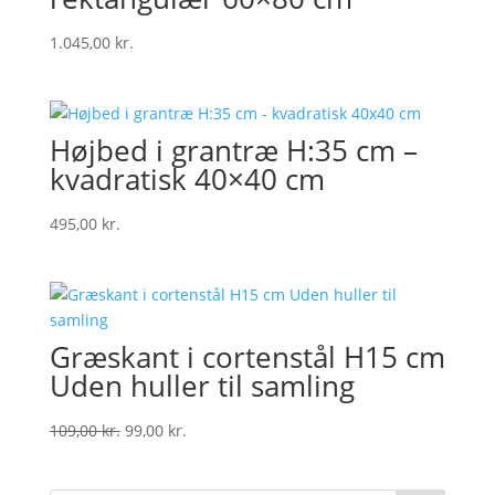
1.045,00
kr.
Højbed i grantræ H:35 cm –
kvadratisk 40×40 cm
495,00
kr.
Græskant i cortenstål H15 cm
Uden huller til samling
Original
Current
109,00
kr.
99,00
kr.
price
price
was:
is: