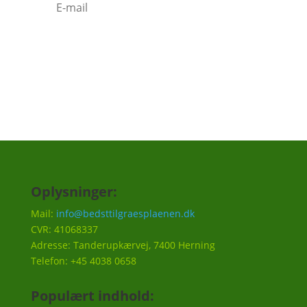
Tilmeld
Oplysninger:
Mail:
info@bedsttilgraesplaenen.dk
CVR: 41068337
Adresse: Tanderupkærvej, 7400 Herning
Telefon: +45 4038 0658
Populært indhold: