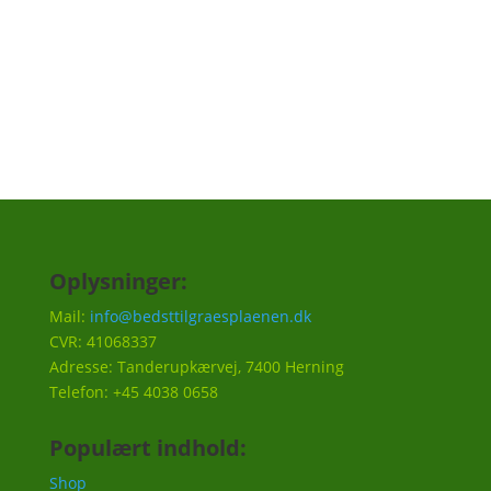
Tilmeld
Oplysninger:
Mail:
info@bedsttilgraesplaenen.dk
CVR: 41068337
Adresse: Tanderupkærvej, 7400 Herning
Telefon: +45 4038 0658
Populært indhold:
Shop