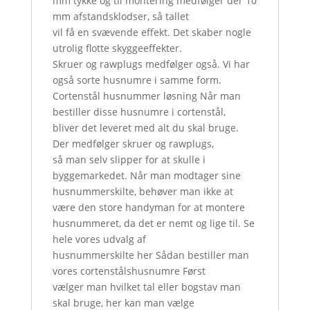
mm tykke og til montering medfølger der 10
mm afstandsklodser, så tallet
vil få en svævende effekt. Det skaber nogle
utrolig flotte skyggeeffekter.
Skruer og rawplugs medfølger også. Vi har
også sorte husnumre i samme form.
Cortenstål husnummer løsning Når man
bestiller disse husnumre i cortenstål,
bliver det leveret med alt du skal bruge.
Der medfølger skruer og rawplugs,
så man selv slipper for at skulle i
byggemarkedet. Når man modtager sine
husnummerskilte, behøver man ikke at
være den store handyman for at montere
husnummeret, da det er nemt og lige til. Se
hele vores udvalg af
husnummerskilte her Sådan bestiller man
vores cortenstålshusnumre Først
vælger man hvilket tal eller bogstav man
skal bruge, her kan man vælge