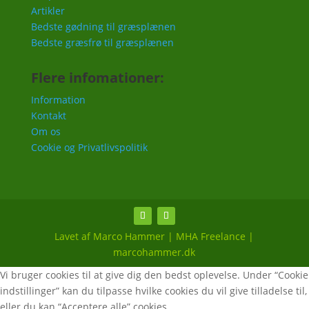
Artikler
Bedste gødning til græsplænen
Bedste græsfrø til græsplænen
Flere infomationer:
Information
Kontakt
Om os
Cookie og Privatlivspolitik
Lavet af Marco Hammer | MHA Freelance |
marcohammer.dk
Vi bruger cookies til at give dig den bedst oplevelse. Under “Cookie
indstillinger” kan du tilpasse hvilke cookies du vil give tilladelse til,
eller du kan “Acceptere alle” cookies.