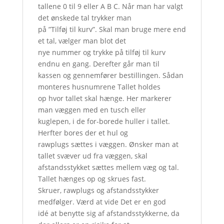
tallene 0 til 9 eller A B C. Når man har valgt
det ønskede tal trykker man
på ”Tilføj til kurv”. Skal man bruge mere end
et tal, vælger man blot det
nye nummer og trykke på tilføj til kurv
endnu en gang. Derefter går man til
kassen og gennemfører bestillingen. Sådan
monteres husnumrene Tallet holdes
op hvor tallet skal hænge. Her markerer
man væggen med en tusch eller
kuglepen, i de for-borede huller i tallet.
Herfter bores der et hul og
rawplugs sættes i væggen. Ønsker man at
tallet svæver ud fra væggen, skal
afstandsstykket sættes mellem væg og tal.
Tallet hænges op og skrues fast.
Skruer, rawplugs og afstandsstykker
medfølger. Værd at vide Det er en god
idé at benytte sig af afstandsstykkerne, da