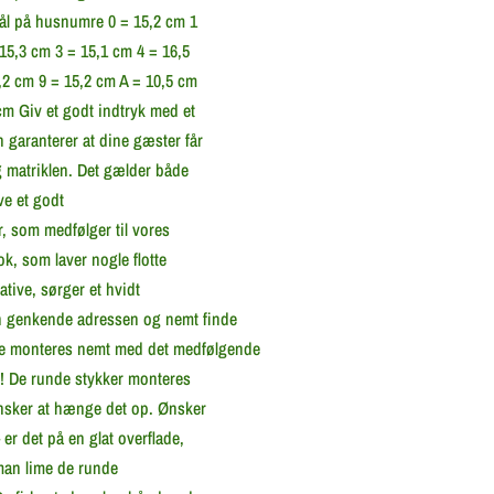
Mål på husnumre 0 = 15,2 cm 1
15,3 cm 3 = 15,1 cm 4 = 16,5
,2 cm 9 = 15,2 cm A = 10,5 cm
cm Giv et godt indtryk med et
garanterer at dine gæster får
g matriklen. Det gælder både
ve et godt
, som medfølger til vores
k, som laver nogle flotte
ative, sørger et hvidt
n genkende adressen og nemt finde
e monteres nemt med det medfølgende
jr! De runde stykker monteres
ønsker at hænge det op. Ønsker
er det på en glat overflade,
 man lime de runde