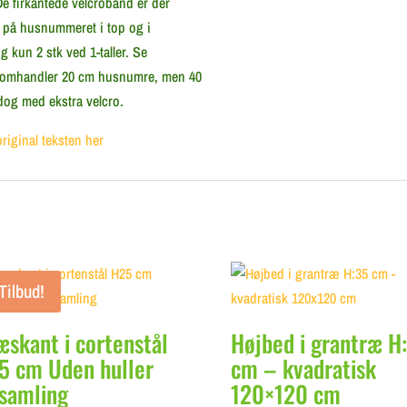
e firkantede velcrobånd er der
e på husnummeret i top og i
 kun 2 stk ved 1-taller. Se
 omhandler 20 cm husnumre, men 40
og med ekstra velcro.
original teksten her
Tilbud!
æskant i cortenstål
Højbed i grantræ H
5 cm Uden huller
cm – kvadratisk
 samling
120×120 cm