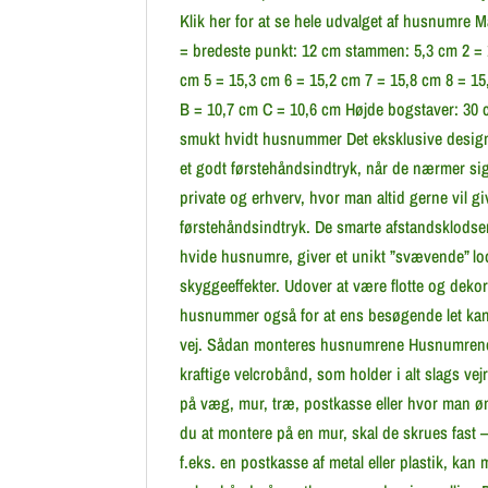
Klik her for at se hele udvalget af husnumre 
= bredeste punkt: 12 cm stammen: 5,3 cm 2 = 
cm 5 = 15,3 cm 6 = 15,2 cm 7 = 15,8 cm 8 = 15
B = 10,7 cm C = 10,6 cm Højde bogstaver: 30 
smukt hvidt husnummer Det eksklusive design 
et godt førstehåndsindtryk, når de nærmer si
private og erhverv, hvor man altid gerne vil gi
førstehåndsindtryk. De smarte afstandsklodser
hvide husnumre, giver et unikt ”svævende” loo
skyggeeffekter. Udover at være flotte og dekor
husnummer også for at ens besøgende let ka
vej. Sådan monteres husnumrene Husnumren
kraftige velcrobånd, som holder i alt slags ve
på væg, mur, træ, postkasse eller hvor man 
du at montere på en mur, skal de skrues fast – 
f.eks. en postkasse af metal eller plastik, kan