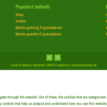
Populært indhold:
Shop
Artikler
Bedste gødning til græsplænen
Bedste græsfrø til græsplænen
Lavet af Marco Hammer | MHA Freelance | marcohammer.dk
ate through the website. Out of these, the cookies that are categorized 
rty cookies that help us analyze and understand how you use this website