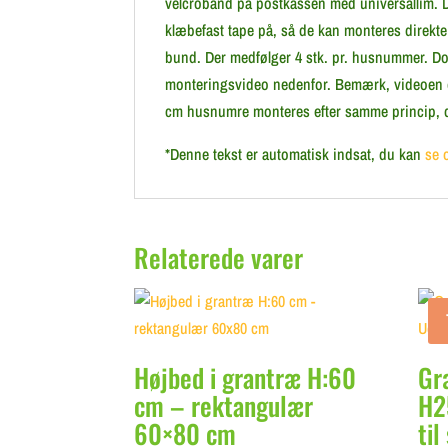
velcrobånd på postkassen med universallim. D
klæbefast tape på, så de kan monteres direkt
bund. Der medfølger 4 stk. pr. husnummer. Dog
monteringsvideo nedenfor. Bemærk, videoen
cm husnumre monteres efter samme princip, d
*Denne tekst er automatisk indsat, du kan
se 
Relaterede varer
Højbed i grantræ H:60
Gr
cm – rektangulær
H2
60×80 cm
til