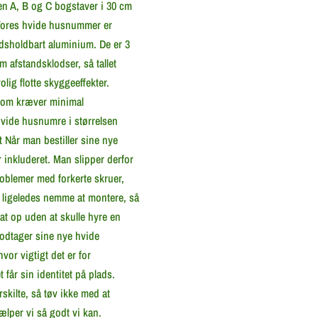
en A, B og C bogstaver i 30 cm
. Vores hvide husnummer er
idsholdbart aluminium. De er 3
 afstandsklodser, så tallet
olig flotte skyggeeffekter.
 som kræver minimal
 hvide husnumre i størrelsen
 Når man bestiller sine nye
inkluderet. Man slipper derfor
oblemer med forkerte skruer,
 ligeledes nemme at montere, så
at op uden at skulle hyre en
modtager sine nye hvide
vor vigtigt det er for
 får sin identitet på plads.
kilte, så tøv ikke med at
jælper vi så godt vi kan.