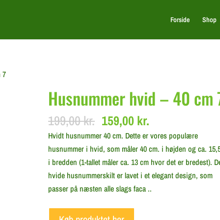
Forside
Shop
 7
Husnummer hvid – 40 cm 
Original
Current
199,00
kr.
159,00
kr.
price
price
Hvidt husnummer 40 cm. Dette er vores populære
was:
is:
husnummer i hvid, som måler 40 cm. i højden og ca. 15,
199,00 kr..
159,00 kr..
i bredden (1-tallet måler ca. 13 cm hvor det er bredest). D
hvide husnummerskilt er lavet i et elegant design, som
passer på næsten alle slags faca ..
Køb produktet her