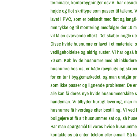
terminaler, kontorbygninger osv.Vi har desud
højde og flot skriftype som passer til tallene
lavet i PVC, som er beklædt med flot og langt
mm tykke og til montering medfølger der 10 mm
vil få en svævende effekt. Det skaber nogle utr
Disse hvide husnumre er lavet i et materiale,
vedligeholdelse og aldrig ruster. Vi har også
70 cm. Køb hvide husnumre med alt inkluderet
husnumre hos os, er både rawplugs og skruer 
for en tur i byggemarkedet, og man undgår pr
som ikke passer og lignende problemer. De er
alle kan få deres nye hvide husnummerskilte s
handyman. Vi tilbyder hurtigt levering, man 
husnumre få hverdage efter bestilling. Vi ved h
boligejere at få sit husnummer sat op, så huset
Har man spørgsmål til vores hvide husnummers
kontakte os på enten telefon eller e-mail. Så h