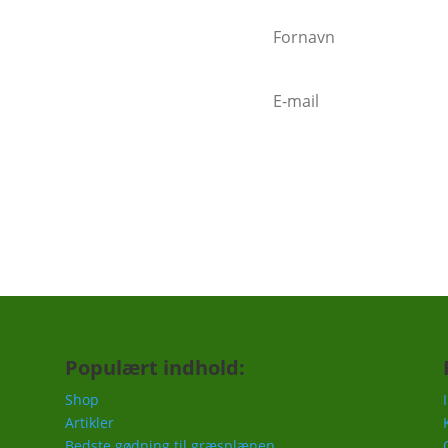
nder"
n sender mails når vigtige ting
mindelse om at gøde i foråret,
c.
Populært indhold:
Shop
Artikler
Bedste gødning til græsplænen