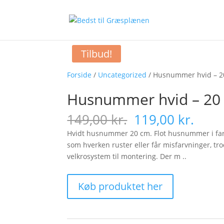
Tilbud!
Forside
/
Uncategorized
/ Husnummer hvid – 2
Husnummer hvid – 20
Original
Curr
149,00
kr.
119,00
kr.
price
pric
Hvidt husnummer 20 cm. Flot husnummer i farv
was:
is:
som hverken ruster eller får misfarvninger, tr
149,00 kr..
119,0
velkrosystem til montering. Der m ..
Køb produktet her