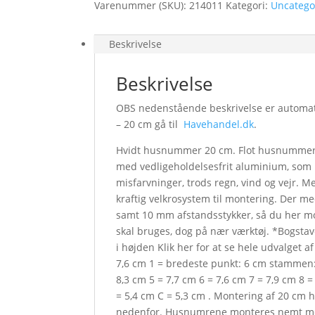
Varenummer (SKU):
214011
Kategori:
Uncatego
Beskrivelse
Beskrivelse
OBS nedenstående beskrivelse er automati
– 20 cm gå til
Havehandel.dk
.
Hvidt husnummer 20 cm. Flot husnummer i
med vedligeholdelsesfrit aluminium, som h
misfarvninger, trods regn, vind og vejr.
kraftig velkrosystem til montering. Der m
samt 10 mm afstandsstykker, så du her m
skal bruges, dog på nær værktøj. *Bogstav
i højden Klik her for at se hele udvalget
7,6 cm 1 = bredeste punkt: 6 cm stammen: 
8,3 cm 5 = 7,7 cm 6 = 7,6 cm 7 = 7,9 cm 8 =
= 5,4 cm C = 5,3 cm . Montering af 20 c
nedenfor. Husnumrene monteres nemt med