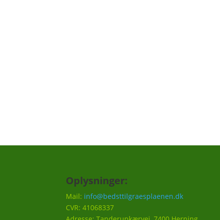
Tilmeld dig "græs remi
Vi har lavet en "græs reminder", hvor vi ku
skal huskes til din græsplæne, f.eks. en på
hvornår det er godt at efterså i efteråret et
Vi vil ca. sende 3-5 mails om året.
Oplysninger:
Mail:
info@bedsttilgraesplaenen.dk
CVR: 41068337
Adresse: Tanderupkærvej, 7400 Herning