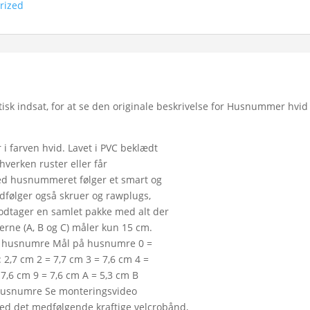
rized
sk indsat, for at se den originale beskrivelse for Husnummer hvid
 farven hvid. Lavet i PVC beklædt
verken ruster eller får
 Med husnummeret følger et smart og
edfølger også skruer og rawplugs,
odtager en samlet pakke med alt der
erne (A, B og C) måler kun 15 cm.
 af husnumre Mål på husnumre 0 =
2,7 cm 2 = 7,7 cm 3 = 7,6 cm 4 =
 7,6 cm 9 = 7,6 cm A = 5,3 cm B
m husnumre Se monteringsvideo
 det medfølgende kraftige velcrobånd,