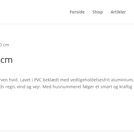
Forside
Shop
Artikler
0 cm
 cm
ent
e
en hvid. Lavet i PVC beklædt med vedligeholdelsesfrit aluminium,
ods regn, vind og vejr. Med husnummeret følger et smart og kraftig
0 kr..