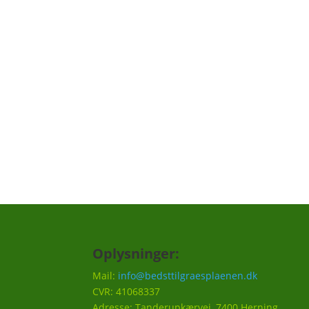
Tilmeld dig "græs remi
Vi har lavet en "græs reminder", hvor vi ku
skal huskes til din græsplæne, f.eks. en på
hvornår det er godt at efterså i efteråret et
Vi vil ca. sende 3-5 mails om året.
Oplysninger:
Mail:
info@bedsttilgraesplaenen.dk
CVR: 41068337
Adresse: Tanderupkærvej, 7400 Herning