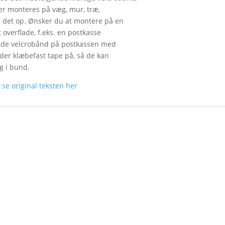
ker monteres på væg, mur, træ,
 det op. Ønsker du at montere på en
t overflade, f.eks. en postkasse
runde velcrobånd på postkassen med
 der klæbefast tape på, så de kan
g i bund.
n
se original teksten her