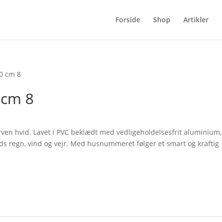
Forside
Shop
Artikler
0 cm 8
 cm 8
ent
e
en hvid. Lavet i PVC beklædt med vedligeholdelsesfrit aluminium,
ods regn, vind og vejr. Med husnummeret følger et smart og kraftig
0 kr..