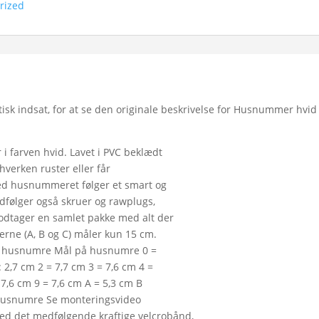
rized
sk indsat, for at se den originale beskrivelse for Husnummer hvid
 farven hvid. Lavet i PVC beklædt
verken ruster eller får
 Med husnummeret følger et smart og
edfølger også skruer og rawplugs,
odtager en samlet pakke med alt der
erne (A, B og C) måler kun 15 cm.
 af husnumre Mål på husnumre 0 =
2,7 cm 2 = 7,7 cm 3 = 7,6 cm 4 =
 7,6 cm 9 = 7,6 cm A = 5,3 cm B
m husnumre Se monteringsvideo
 det medfølgende kraftige velcrobånd,