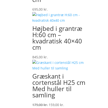
695,00
kr.
Højbed i grantræ
H:60 cm –
kvadratisk 40×40
cm
845,00
kr.
Græskant i
cortenstål H25 cm
Med huller til
samling
Original
Current
179,00
kr.
159,00
kr.