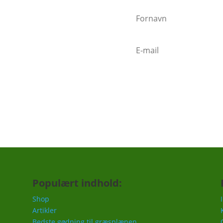
nder"
n sender mails når vigtige ting
mindelse om at gøde i foråret,
c.
Populært indhold:
Shop
Artikler
Bedste gødning til græsplænen