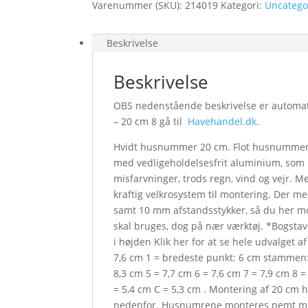
Varenummer (SKU):
214019
Kategori:
Uncatego
Beskrivelse
Beskrivelse
OBS nedenstående beskrivelse er automati
– 20 cm 8 gå til
Havehandel.dk
.
Hvidt husnummer 20 cm. Flot husnummer i
med vedligeholdelsesfrit aluminium, som h
misfarvninger, trods regn, vind og vejr.
kraftig velkrosystem til montering. Der m
samt 10 mm afstandsstykker, så du her m
skal bruges, dog på nær værktøj. *Bogstav
i højden Klik her for at se hele udvalget
7,6 cm 1 = bredeste punkt: 6 cm stammen: 
8,3 cm 5 = 7,7 cm 6 = 7,6 cm 7 = 7,9 cm 8 =
= 5,4 cm C = 5,3 cm . Montering af 20 c
nedenfor. Husnumrene monteres nemt med