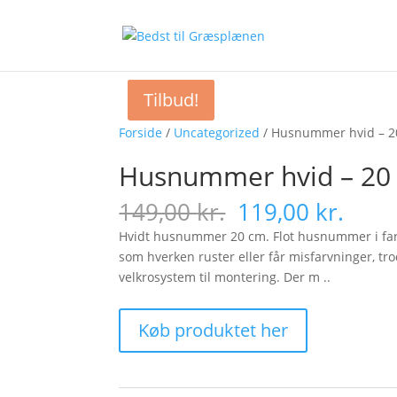
Tilbud!
Tilbud!
Forside
/
Uncategorized
/ Husnummer hvid – 2
Husnummer hvid – 20
Original
Curr
149,00
kr.
119,00
kr.
price
pric
Hvidt husnummer 20 cm. Flot husnummer i farv
was:
is:
som hverken ruster eller får misfarvninger, tr
149,00 kr..
119,0
velkrosystem til montering. Der m ..
Køb produktet her