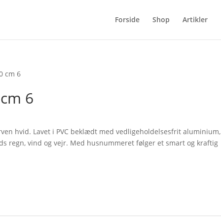
Forside
Shop
Artikler
0 cm 6
 cm 6
ent
e
en hvid. Lavet i PVC beklædt med vedligeholdelsesfrit aluminium,
ods regn, vind og vejr. Med husnummeret følger et smart og kraftig
0 kr..