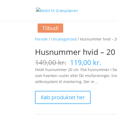
Tilbud!
Forside
/
Uncategorized
/ Husnummer hvid – 2
Husnummer hvid – 20
Original
Curr
149,00
kr.
119,00
kr.
price
pric
Hvidt husnummer 20 cm. Flot husnummer i farv
was:
is:
som hverken ruster eller får misfarvninger, tr
149,00 kr..
119,0
velkrosystem til montering. Der m ..
Køb produktet her