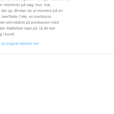
ker monteres på væg, mur, træ,
 det op. Ønsker du at montere på en
t overflade, f.eks. en postkasse
runde velcrobånd på postkassen med
 der klæbefast tape på, så de kan
g i bund.
n
se original teksten her