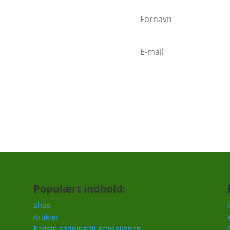
nder"
n sender mails når vigtige ting
mindelse om at gøde i foråret,
c.
Populært indhold:
Shop
Artikler
Bedste gødning til græsplænen