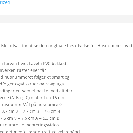
rized
sk indsat, for at se den originale beskrivelse for Husnummer hvid
 farven hvid. Lavet i PVC beklædt
verken ruster eller får
 Med husnummeret følger et smart og
edfølger også skruer og rawplugs,
odtager en samlet pakke med alt der
erne (A, B og C) måler kun 15 cm.
 af husnumre Mål på husnumre 0 =
2,7 cm 2 = 7,7 cm 3 = 7,6 cm 4 =
 7,6 cm 9 = 7,6 cm A = 5,3 cm B
m husnumre Se monteringsvideo
 det medfølgende kraftige velcrobånd,