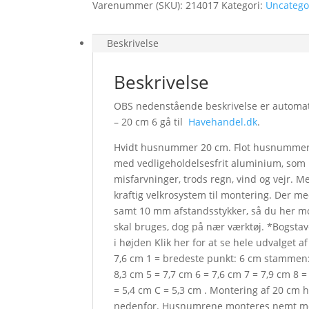
Varenummer (SKU):
214017
Kategori:
Uncatego
Beskrivelse
Beskrivelse
OBS nedenstående beskrivelse er automati
– 20 cm 6 gå til
Havehandel.dk
.
Hvidt husnummer 20 cm. Flot husnummer i
med vedligeholdelsesfrit aluminium, som h
misfarvninger, trods regn, vind og vejr.
kraftig velkrosystem til montering. Der m
samt 10 mm afstandsstykker, så du her m
skal bruges, dog på nær værktøj. *Bogstav
i højden Klik her for at se hele udvalget
7,6 cm 1 = bredeste punkt: 6 cm stammen: 
8,3 cm 5 = 7,7 cm 6 = 7,6 cm 7 = 7,9 cm 8 =
= 5,4 cm C = 5,3 cm . Montering af 20 c
nedenfor. Husnumrene monteres nemt med