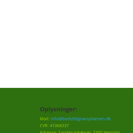
Tilmeld dig "græs remi
Vi har lavet en "græs reminder", hvor vi ku
skal huskes til din græsplæne, f.eks. en på
hvornår det er godt at efterså i efteråret et
Vi vil ca. sende 3-5 mails om året.
Oplysninger:
Mail:
info@bedsttilgraesplaenen.dk
CVR: 41068337
Adresse: Tanderupkærvej, 7400 Herning