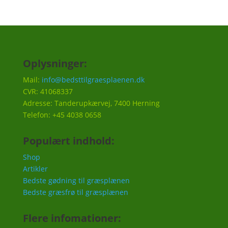
Oplysninger:
Mail:
info@bedsttilgraesplaenen.dk
CVR: 41068337
Adresse: Tanderupkærvej, 7400 Herning
Telefon: +45 4038 0658
Populært indhold:
Shop
Artikler
Bedste gødning til græsplænen
Bedste græsfrø til græsplænen
Flere infomationer: