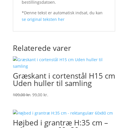
bestillingsdatoen.
*Denne tekst er automatisk indsat, du kan
se original teksten her
Relaterede varer
Græskant i cortenstål H15 cm
Uden huller til samling
Original
Current
109,00
kr.
99,00
kr.
price
price
was:
is:
109,00 kr..
99,00 kr..
Højbed i grantræ H:35 cm –