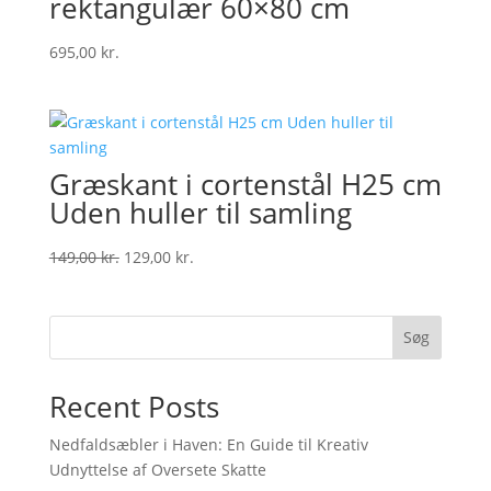
rektangulær 60×80 cm
695,00
kr.
Græskant i cortenstål H25 cm
Uden huller til samling
Original
Current
149,00
kr.
129,00
kr.
price
price
was:
is:
149,00 kr..
129,00 kr..
Søg
Recent Posts
Nedfaldsæbler i Haven: En Guide til Kreativ
Udnyttelse af Oversete Skatte