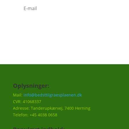
Tilmeld
Oplysninger:
Mail:
info@bedsttilgraesplaenen.dk
CVR: 41068337
Adresse: Tanderupkærvej, 7400 Herning
Telefon: +45 4038 0658