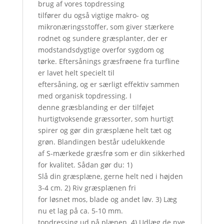
brug af vores topdressing
tilfører du også vigtige makro- og
mikronæringsstoffer, som giver stærkere
rodnet og sundere græsplanter, der er
modstandsdygtige overfor sygdom og
tørke. Eftersånings græsfrøene fra turfline
er lavet helt specielt til
eftersåning, og er særligt effektiv sammen
med organisk topdressing. I
denne græsblanding er der tilføjet
hurtigtvoksende græssorter, som hurtigt
spirer og gør din græsplæne helt tæt og
grøn. Blandingen består udelukkende
af S-mærkede græsfrø som er din sikkerhed
for kvalitet. Sådan gør du: 1)
Slå din græsplæne, gerne helt ned i højden
3-4 cm. 2) Riv græsplænen fri
for løsnet mos, blade og andet løv. 3) Læg
nu et lag på ca. 5-10 mm.
topdressing ud på plænen. 4) Udlæg de nye