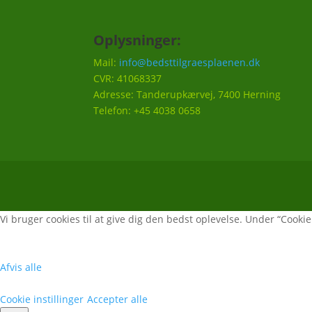
Oplysninger:
Mail:
info@bedsttilgraesplaenen.dk
CVR: 41068337
Adresse: Tanderupkærvej, 7400 Herning
Telefon: +45 4038 0658
Vi bruger cookies til at give dig den bedst oplevelse. Under “Cookie i
Afvis alle
Cookie instillinger
Accepter alle