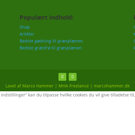
Populært indhold:
Shop
Artikler
Bedste gødning til græsplænen
Bedste græsfrø til græsplænen
Lavet af Marco Hammer | MHA Freelance | marcohammer.dk
ndstillinger” kan du tilpasse hvilke cookies du vil give tilladelse til