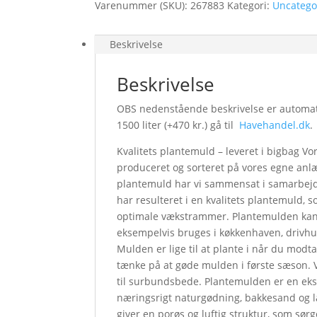
Varenummer (SKU):
267883
Kategori:
Uncatego
Beskrivelse
Beskrivelse
OBS nedenstående beskrivelse er automatis
1500 liter (+470 kr.) gå til
Havehandel.dk
.
Kvalitets plantemuld – leveret i bigbag V
produceret og sorteret på vores egne anl
plantemuld har vi sammensat i samarbejd
har resulteret i en kvalitets plantemuld, 
optimale vækstrammer. Plantemulden kan 
eksempelvis bruges i køkkenhaven, drivhu
Mulden er lige til at plante i når du modta
tænke på at gøde mulden i første sæson. 
til surbundsbede. Plantemulden er en eks
næringsrigt naturgødning, bakkesand og
giver en porøs og luftig struktur, som sør