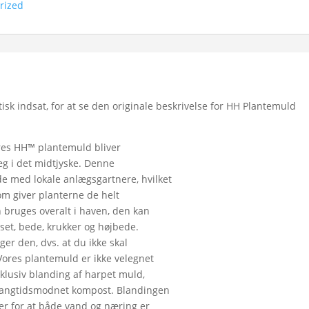
rized
k indsat, for at se den originale beskrivelse for HH Plantemuld
ores HH™ plantemuld bliver
æg i det midtjyske. Denne
e med lokale anlægsgartnere, hvilket
som giver planterne de helt
bruges overalt i haven, den kan
set, bede, krukker og højbede.
ger den, dvs. at du ikke skal
Vores plantemuld er ikke velegnet
klusiv blanding af harpet muld,
 langtidsmodnet kompost. Blandingen
ger for at både vand og næring er