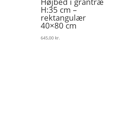
Højbed i grantræ
H:35 cm –
rektangulær
40×80 cm
645,00
kr.