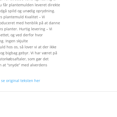
u får plantemulden leveret direkte
undgå spild og unødig oprydning.
s plantemuld Kvalitet – Vi
produceret med henblik på at danne
 planter. Hurtig levering – Vi
nettet, og ved derfor hvor
ng. Ingen skjulte
d hos os, så lover vi at der ikke
og bigbag gebyr. Vi har været på
storkøbsaftaler, som gør det
den at “snyde” med alverdens
n
se original teksten her