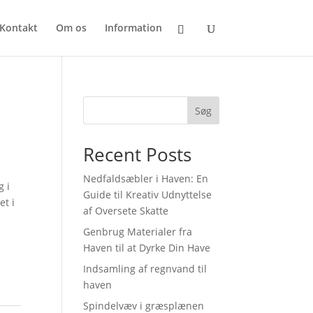
Kontakt
Om os
Information
Søg
Recent Posts
Nedfaldsæbler i Haven: En
g i
Guide til Kreativ Udnyttelse
et i
af Oversete Skatte
Genbrug Materialer fra
Haven til at Dyrke Din Have
Indsamling af regnvand til
haven
Spindelvæv i græsplænen