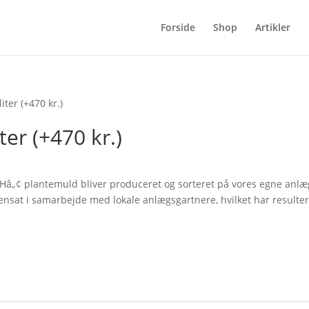
Forside
Shop
Artikler
ter (+470 kr.)
er (+470 kr.)
HHâ„¢ plantemuld bliver produceret og sorteret på vores egne anlæ
sat i samarbejde med lokale anlægsgartnere, hvilket har resulter