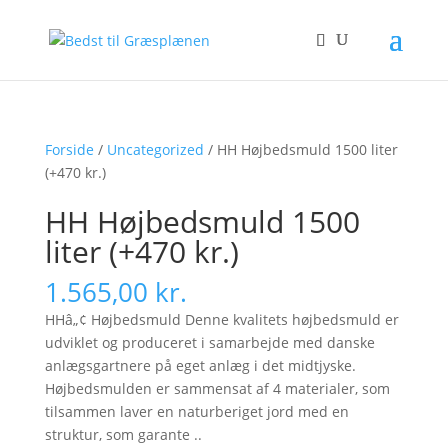
Forside
/
Uncategorized
/ HH Højbedsmuld 1500 liter
(+470 kr.)
HH Højbedsmuld 1500
liter (+470 kr.)
1.565,00
kr.
HHâ„¢ Højbedsmuld Denne kvalitets højbedsmuld er
udviklet og produceret i samarbejde med danske
anlægsgartnere på eget anlæg i det midtjyske.
Højbedsmulden er sammensat af 4 materialer, som
tilsammen laver en naturberiget jord med en
struktur, som garante ..