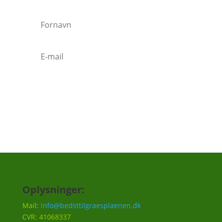
Tilmeld
Oplysninger:
Mail:
info@bedsttilgraesplaenen.dk
CVR: 41068337