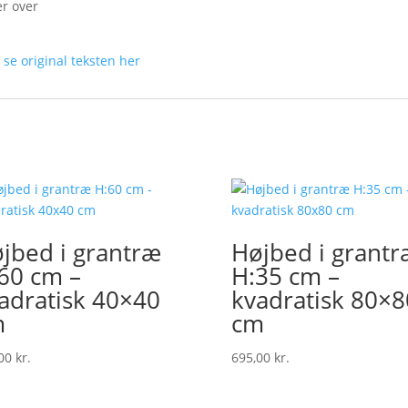
r over
n
se original teksten her
jbed i grantræ
Højbed i grantr
60 cm –
H:35 cm –
adratisk 40×40
kvadratisk 80×8
m
cm
,00
kr.
695,00
kr.