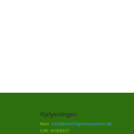
Tilmeld dig "græs remi
Vi har lavet en "græs reminder", hvor vi ku
skal huskes til din græsplæne, f.eks. en på
hvornår det er godt at efterså i efteråret et
Vi vil ca. sende 3-5 mails om året.
Oplysninger:
Mail:
info@bedsttilgraesplaenen.dk
CVR: 41068337