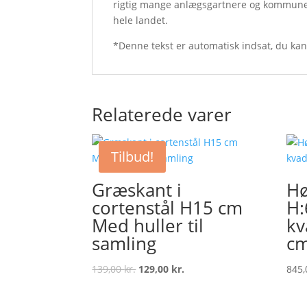
rigtig mange anlægsgartnere og kommune
hele landet.
*Denne tekst er automatisk indsat, du ka
Relaterede varer
Tilbud!
Græskant i
Hø
cortenstål H15 cm
H:
Med huller til
kv
samling
c
Original
Current
139,00
kr.
129,00
kr.
845
price
price
was:
is: