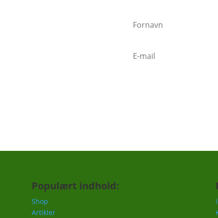
nder"
n sender mails når vigtige ting
mindelse om at gøde i foråret,
c.
Populært indhold:
Shop
Artikler