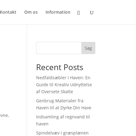
Kontakt
Om os
Information
Søg
Recent Posts
Nedfaldsæbler i Haven: En
Guide til Kreativ Udnyttelse
af Oversete Skatte
,
Genbrug Materialer fra
e
Haven til at Dyrke Din Have
evne,
Indsamling af regnvand til
haven
Spindelvæv i græsplænen