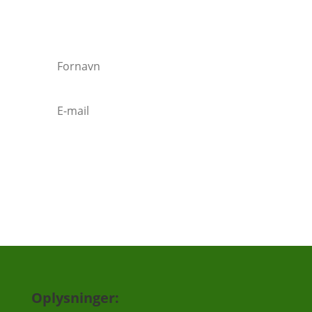
Vi vil ca. sende 3-5 mails om året.
Tilmeld
Oplysninger: