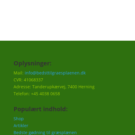
Tilmeld
Oplysninger:
Mail:
info@bedsttilgraesplaenen.dk
CVR: 41068337
Adresse: Tanderupkærvej, 7400 Herning
Telefon: +45 4038 0658
Populært indhold:
Shop
Artikler
Bedste gødning til græsplænen