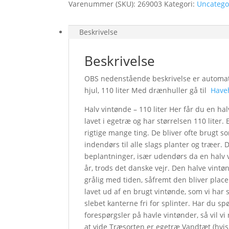
Varenummer (SKU):
269003
Kategori:
Uncatego
Beskrivelse
Beskrivelse
OBS nedenstående beskrivelse er automatis
hjul, 110 liter Med drænhuller gå til
Have
Halv vintønde – 110 liter Her får du en ha
lavet i egetræ og har størrelsen 110 liter.
rigtige mange ting. De bliver ofte brugt
indendørs til alle slags planter og træer. De
beplantninger, især udendørs da en halv 
år, trods det danske vejr. Den halve vintø
grålig med tiden, såfremt den bliver place
lavet ud af en brugt vintønde, som vi har
slebet kanterne fri for splinter. Har du sp
forespørgsler på havle vintønder, så vil vi 
at vide Træsorten er egetræ Vandtæt (hvis