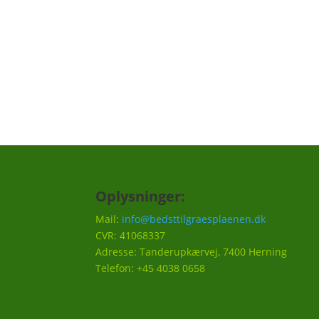
hvornår det er godt at efterså i efteråret et
Vi vil ca. sende 3-5 mails om året.
Oplysninger:
Mail:
info@bedsttilgraesplaenen.dk
CVR: 41068337
Adresse: Tanderupkærvej, 7400 Herning
Telefon: +45 4038 0658