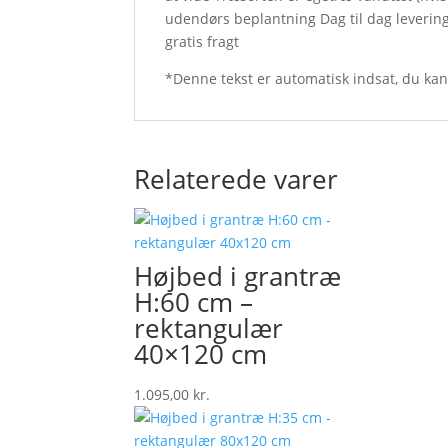
udendørs beplantning Dag til dag leverin
gratis fragt
*Denne tekst er automatisk indsat, du ka
Relaterede varer
Højbed i grantræ
H:60 cm –
rektangulær
40×120 cm
1.095,00
kr.