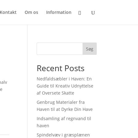
Kontakt
Om os
Information
Søg
Recent Posts
Nedfaldsæbler i Haven: En
halv
Guide til Kreativ Udnyttelse
le
af Oversete Skatte
Genbrug Materialer fra
Haven til at Dyrke Din Have
Indsamling af regnvand til
haven
Spindelvæv i græsplænen