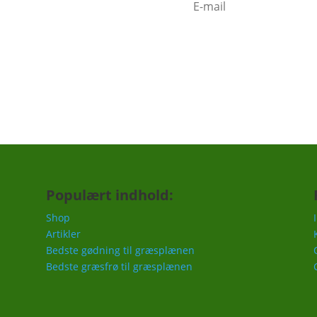
c.
Populært indhold:
Shop
Artikler
Bedste gødning til græsplænen
Bedste græsfrø til græsplænen