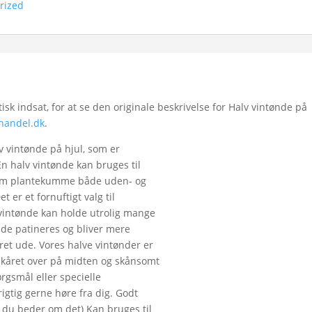
rized
k indsat, for at se den originale beskrivelse for Halv vintønde på
handel.dk
.
lv vintønde på hjul, som er
 En halv vintønde kan bruges til
 som plantekumme både uden- og
t er et fornuftigt valg til
vintønde kan holde utrolig mange
nde patineres og bliver mere
ret ude. Vores halve vintønder er
 skåret over på midten og skånsomt
ørgsmål eller specielle
rigtig gerne høre fra dig. Godt
 du beder om det) Kan bruges til