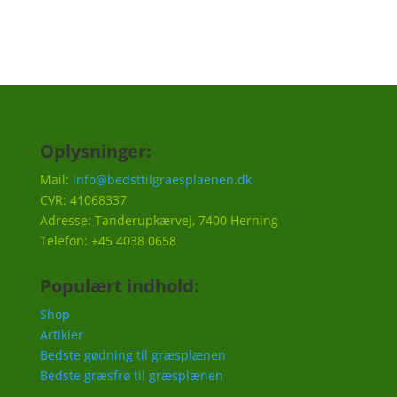
Oplysninger:
Mail:
info@bedsttilgraesplaenen.dk
CVR: 41068337
Adresse: Tanderupkærvej, 7400 Herning
Telefon: +45 4038 0658
Populært indhold:
Shop
Artikler
Bedste gødning til græsplænen
Bedste græsfrø til græsplænen