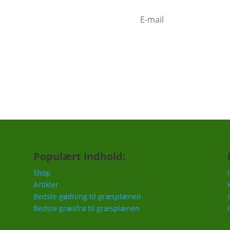
mindelse om at gøde i foråret,
c.
Populært indhold:
Shop
Artikler
Bedste gødning til græsplænen
Bedste græsfrø til græsplænen