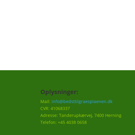
skal huskes til din græsplæne, f.eks. en på
hvornår det er godt at efterså i efteråret et
Vi vil ca. sende 3-5 mails om året.
Oplysninger:
Mail:
info@bedsttilgraesplaenen.dk
CVR: 41068337
Adresse: Tanderupkærvej, 7400 Herning
Telefon: +45 4038 0658