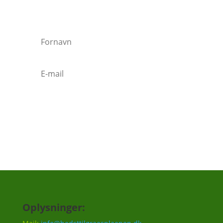
Vi vil ca. sende 3-5 mails om året.
Tilmeld
Oplysninger: