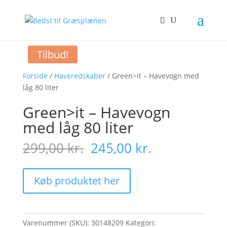
Tilbud!
Forside
/
Haveredskaber
/ Green>it – Havevogn med
låg 80 liter
Green>it – Havevogn
med låg 80 liter
Original
Current
299,00
kr.
245,00
kr.
price
price
was:
is:
299,00 kr..
245,00 kr..
Køb produktet her
Varenummer (SKU):
30148209
Kategori: