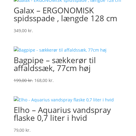
Galax – ERGONOMISK
spidsspade , længde 128 cm
349,00
kr.
Bagpipe – sækkerør til
affaldssæk, 77cm høj
Original
Current
199,00
kr.
168,00
kr.
price
price
was:
is:
199,00 kr..
168,00 kr..
Elho – Aquarius vandspray
flaske 0,7 liter i hvid
79,00
kr.