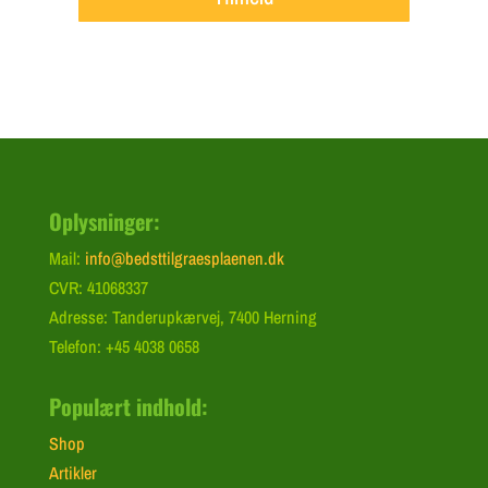
Oplysninger:
Mail:
info@bedsttilgraesplaenen.dk
CVR: 41068337
Adresse: Tanderupkærvej, 7400 Herning
Telefon: +45 4038 0658
Populært indhold:
Shop
Artikler