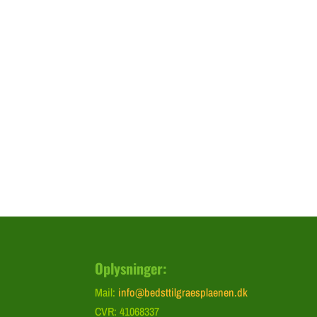
Tilmeld dig "græs reminde
Vi har lavet en "græs reminder", hvor vi kun se
huskes til din græsplæne, f.eks. en påmindelse
er godt at efterså i efteråret etc.
Vi vil ca. sende 3-5 mails om året.
Oplysninger:
Mail:
info@bedsttilgraesplaenen.dk
CVR: 41068337