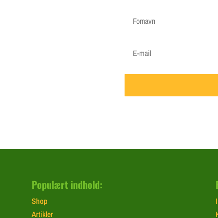
r"
nder mails når vigtige ting skal
 om at gøde i foråret, hvornår det
Populært indhold:
Shop
Artikler