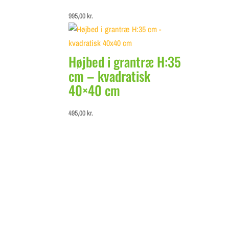
995,00
kr.
Højbed i grantræ H:35
cm – kvadratisk
40×40 cm
495,00
kr.