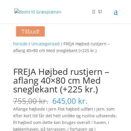
Tilbud!
Forside
/
Uncategorized
/ FREJA Højbed rustjern –
aflang 40×80 cm Med sneglekant (+225 kr.)
FREJA Højbed rustjern –
aflang 40×80 cm Med
sneglekant (+225 kr.)
Original
Current
755,00
kr.
645,00
kr.
price
price
Aflange højbede i jern Flot højbed udført i jern, som
was:
is:
efter kort tid får det helt unikke og rustne udseende.
755,00 kr..
645,00 kr..
Et højbed som dette kan bruges overalt i haven, i
køkkenhaven, på terrassen, i forhaven og i