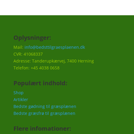
Oplysninger:
Mail:
info@bedsttilgraesplaenen.dk
CVR: 41068337
Adresse: Tanderupkærvej, 7400 Herning
Telefon: +45 4038 0658
Populært indhold:
Shop
Artikler
Bedste gødning til græsplænen
Bedste græsfrø til græsplænen
Flere infomationer: