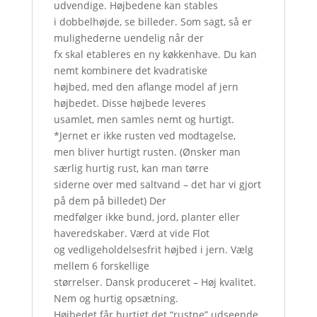
udvendige. Højbedene kan stables
i dobbelhøjde, se billeder. Som sagt, så er
mulighederne uendelig når der
fx skal etableres en ny køkkenhave. Du kan
nemt kombinere det kvadratiske
højbed, med den aflange model af jern
højbedet. Disse højbede leveres
usamlet, men samles nemt og hurtigt.
*Jernet er ikke rusten ved modtagelse,
men bliver hurtigt rusten. (Ønsker man
særlig hurtig rust, kan man tørre
siderne over med saltvand – det har vi gjort
på dem på billedet) Der
medfølger ikke bund, jord, planter eller
haveredskaber. Værd at vide Flot
og vedligeholdelsesfrit højbed i jern. Vælg
mellem 6 forskellige
størrelser. Dansk produceret – Høj kvalitet.
Nem og hurtig opsætning.
Højbedet får hurtigt det “rustne” udseende.