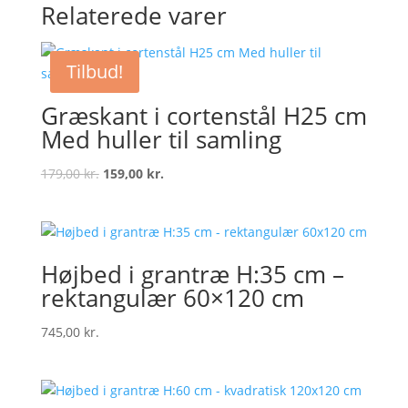
Relaterede varer
Tilbud!
Græskant i cortenstål H25 cm
Med huller til samling
Original
Current
179,00
kr.
159,00
kr.
price
price
was:
is:
179,00 kr..
159,00 kr..
Højbed i grantræ H:35 cm –
rektangulær 60×120 cm
745,00
kr.