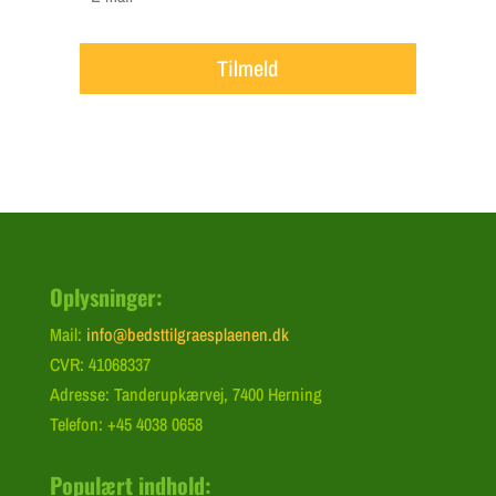
Tilmeld
Oplysninger:
Mail:
info@bedsttilgraesplaenen.dk
CVR: 41068337
Adresse: Tanderupkærvej, 7400 Herning
Telefon: +45 4038 0658
Populært indhold: