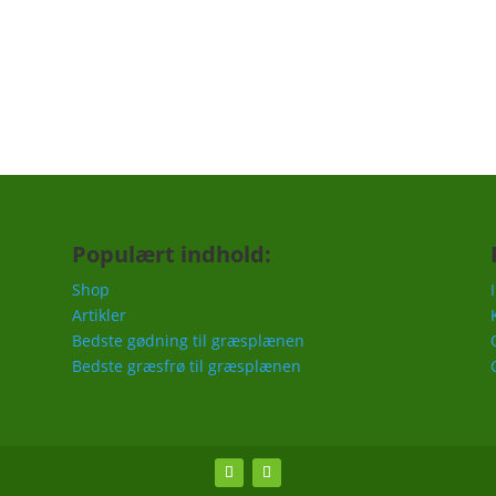
Populært indhold:
Shop
Artikler
Bedste gødning til græsplænen
Bedste græsfrø til græsplænen