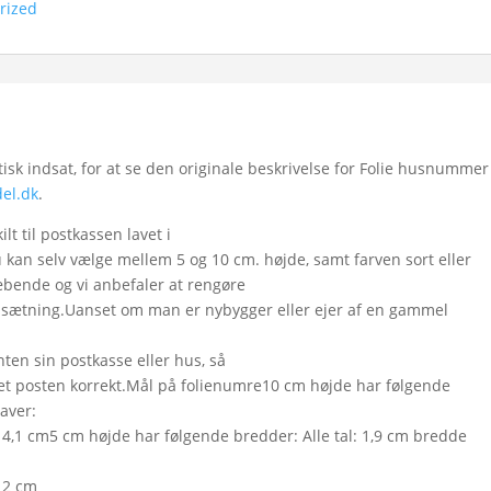
rized
k indsat, for at se den originale beskrivelse for Folie husnummer
el.dk
.
t til postkassen lavet i
 kan selv vælge mellem 5 og 10 cm. højde, samt farven sort eller
læbende og vi anbefaler at rengøre
åsætning.Uanset om man er nybygger eller ejer af en gammel
ten sin postkasse eller hus, så
t posten korrekt.Mål på folienumre10 cm højde har følgende
taver:
 4,1 cm5 cm højde har følgende bredder: Alle tal: 1,9 cm bredde
 2 cm