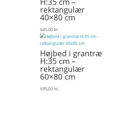
H:35 cm –
rektangulær
40×80 cm
645,00
kr.
Højbed i grantræ
H:35 cm –
rektangulær
60×80 cm
695,00
kr.