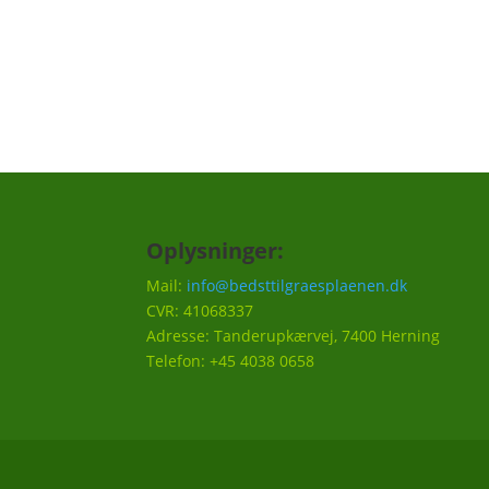
Vi vil ca. sende 3-5 mails om året.
Oplysninger:
Mail:
info@bedsttilgraesplaenen.dk
CVR: 41068337
Adresse: Tanderupkærvej, 7400 Herning
Telefon: +45 4038 0658