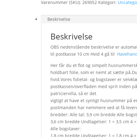
Varenummer (SKU):
269052
Kategori:
Uncatego
Beskrivelse
Beskrivelse
OBS nedenstående beskrivelse er automatis
til postkasse 10 cm Hvid 4 gå til
Havehand
Her får du et flot og simpelt husnummerskil
holdbart folie, som er nemt at sætte på.Du
hvid.Vores folietal- og bogstaver er selvk
postkassen/overfladen med sprit inden p
patriciervilla, så er det
vigtigt at have et synligt husnummer på en
postmanden har nemmere ved at få levere
bredder: Alle tal: 3,9 cm bredde Alle bogs
3,6 cm bredde Undtagelser: 1 = 3,5 cm 4 =
Alle bogstaver:
1,8 cm bredde Undtagelser: 1 = 1,8 cm 4 =