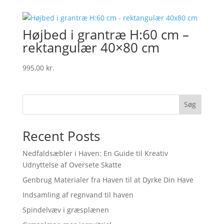
was:
is:
179,00 kr..
159,00 kr..
Højbed i grantræ H:60 cm –
rektangulær 40×80 cm
995,00
kr.
Søg
Recent Posts
Nedfaldsæbler i Haven: En Guide til Kreativ
Udnyttelse af Oversete Skatte
Genbrug Materialer fra Haven til at Dyrke Din Have
Indsamling af regnvand til haven
Spindelvæv i græsplænen