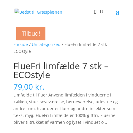
Tilbud!
Tilbud!
Forside
/
Uncategorized
/ FlueFri limfælde 7 stk –
ECOstyle
FlueFri limfælde 7 stk –
ECOstyle
79,00
kr.
Limfælde til fluer Anvend limfælden i vinduerne i
køkken, stue, soveværelse, børneværelse, udestue og
andre rum, hvor der er fluer og andre insekter som
f.eks. myg. FlueFri Limfælde er 100% giftfri. Fluerne
bliver tiltrukket af varmen og lyset i vinduet o ..