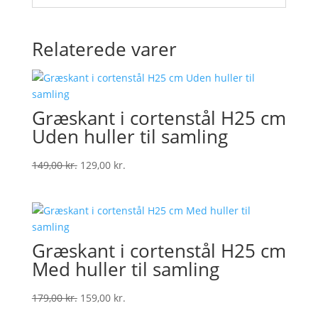
Relaterede varer
Græskant i cortenstål H25 cm
Uden huller til samling
Original
Current
149,00
kr.
129,00
kr.
price
price
was:
is:
149,00 kr..
129,00 kr..
Græskant i cortenstål H25 cm
Med huller til samling
Original
Current
179,00
kr.
159,00
kr.
price
price