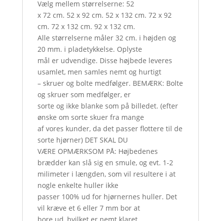
Vælg mellem størrelserne: 52
x 72 cm. 52 x 92 cm. 52 x 132 cm. 72 x 92
cm. 72 x 132 cm. 92 x 132 cm.
Alle størrelserne måler 32 cm. i højden og
20 mm. i pladetykkelse. Oplyste
mål er udvendige. Disse højbede leveres
usamlet, men samles nemt og hurtigt
– skruer og bolte medfølger. BEMÆRK: Bolte
og skruer som medfølger, er
sorte og ikke blanke som på billedet. (efter
ønske om sorte skuer fra mange
af vores kunder, da det passer flottere til de
sorte hjørner) DET SKAL DU
VÆRE OPMÆRKSOM PÅ: Højbedenes
brædder kan slå sig en smule, og evt. 1-2
milimeter i længden, som vil resultere i at
nogle enkelte huller ikke
passer 100% ud for hjørnernes huller. Det
vil kræve et 6 eller 7 mm bor at
bore ud, hvilket er nemt klaret.