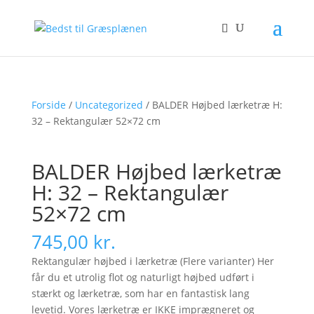
Forside
/
Uncategorized
/ BALDER Højbed lærketræ H:
32 – Rektangulær 52×72 cm
BALDER Højbed lærketræ
H: 32 – Rektangulær
52×72 cm
745,00
kr.
Rektangulær højbed i lærketræ (Flere varianter) Her
får du et utrolig flot og naturligt højbed udført i
stærkt og lærketræ, som har en fantastisk lang
levetid. Vores lærketræ er IKKE imprægneret og