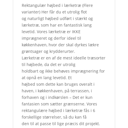
Rektangulær højbed i lærketræ (Flere
varianter) Her får du et utrolig flot
og naturligt højbed udført i stærkt og
lærketræ, som har en fantastisk lang
levetid. Vores lærketræ er IKKE
imprægneret og derfor ideel til
køkkenhaven, hvor der skal dyrkes lækre
grøntsager og krydderurter.
Lærketræ er en af de mest ideelle træsorter
til højbede, da det er utrolig
holdbart og ikke behøves imprægnering for
at opnå en lang levetid. Et
højbed som dette kan bruges overalt i
haven, i køkkenhaven, på terrassen, i
forhaven og i indkørslen – Det er kun
fantasien som sætter grænserne. Vores
rektangulære højbed i lærketræ fås i 6
forskellige størrelser, så du kan få
den til at passe til lige præcis dit projekt.