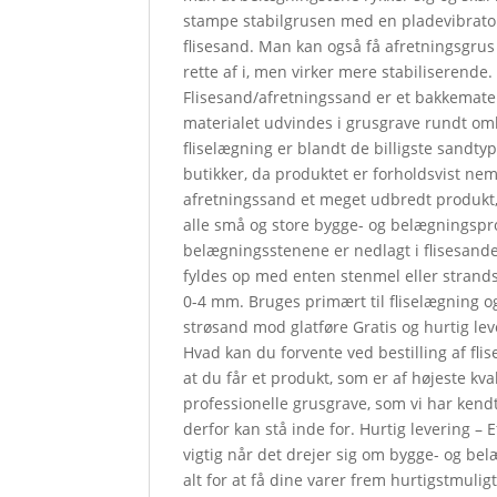
stampe stabilgrusen med en pladevibrat
flisesand. Man kan også få afretningsgrus
rette af i, men virker mere stabiliserende. B
Flisesand/afretningssand er et bakkemateri
materialet udvindes i grusgrave rundt omkr
fliselægning er blandt de billigste sandty
butikker, da produktet er forholdsvist nem
afretningssand et meget udbredt produkt,
alle små og store bygge- og belægningsproj
belægningsstenene er nedlagt i flisesande
fyldes op med enten stenmel eller strands
0-4 mm. Bruges primært til fliselægning 
strøsand mod glatføre Gratis og hurtig le
Hvad kan du forvente ved bestilling af flis
at du får et produkt, som er af højeste kv
professionelle grusgrave, som vi har ken
derfor kan stå inde for. Hurtig levering – E
vigtig når det drejer sig om bygge- og bel
alt for at få dine varer frem hurtigstmulig