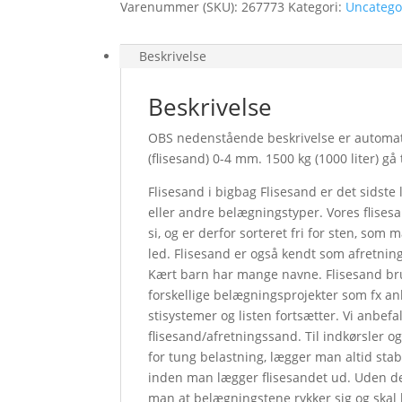
Varenummer (SKU):
267773
Kategori:
Uncatego
Beskrivelse
Beskrivelse
OBS nedenstående beskrivelse er automatis
(flisesand) 0-4 mm. 1500 kg (1000 liter) gå
Flisesand i bigbag Flisesand er det sidste
eller andre belægningstyper. Vores flise
si, og er derfor sorteret fri for sten, so
led. Flisesand er også kendt som afretnin
Kært barn har mange navne. Flisesand br
forskellige belægningsprojekter som fx anl
stisystemer og listen fortsætter. Vi anbefa
flisesand/afretningssand. Til indkørsler 
for tung belastning, lægger man altid stab
inden man lægger flisesandet ud. Uden det
man at belægningstene rykker sig og skal 