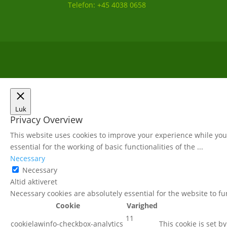
Telefon: +45 4038 0658
Luk
Privacy Overview
This website uses cookies to improve your experience while you 
essential for the working of basic functionalities of the
...
Necessary
Necessary
Altid aktiveret
Necessary cookies are absolutely essential for the website to f
Cookie
Varighed
11
cookielawinfo-checkbox-analytics
This cookie is set b