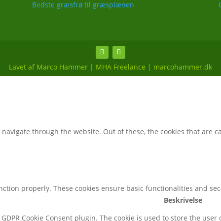
Bedste græsfrø til græsplænen
Lavet af Marco Hammer | MHA Freelance | marcohammer.dk
navigate through the website. Out of these, the cookies that are c
unction properly. These cookies ensure basic functionalities and se
Beskrivelse
y GDPR Cookie Consent plugin. The cookie is used to store the user c