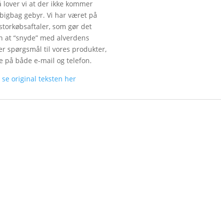
å lover vi at der ikke kommer
r bigbag gebyr. Vi har været på
storkøbsaftaler, som gør det
den at “snyde” med alverdens
er spørgsmål til vores produkter,
pe på både e-mail og telefon.
n
se original teksten her