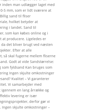
or inden man udlægger laget med
 0-5 mm, som er lidt sværere at
illig sand til fliser
ale, hvilket betyder at
ing i landet. Sand til
per, som kan købes online og i
t at producere. Ligeledes er
 da det bliver brugt ved næsten
ekter. Efter at alle
t, så skal fugerne mellem fliserne
and. Godt at vide Sandstørrelse:
og som fyldsand Kan bruges som
vering Ingen skjulte omkostninger
esand? Kvalitet – Vi garanterer
alitet. Vi samarbejder med
dt igennem en lang årrække og
ffektiv levering er især
ægningsprojekter, derfor gør vi
t. Ingen skjulte omkostninger –