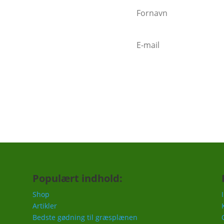
nder"
n sender mails når vigtige ting
mindelse om at gøde i foråret,
c.
Populært indhold:
Shop
Artikler
Bedste gødning til græsplænen