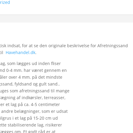
rized
k indsat, for at se den originale beskrivelse for Afretningssand
 til
Havehandel.dk
.
 lag, som lægges ud inden fliser
sand 0-4 mm. har været gennem en
m måler over 4 mm. på det mindste
gssand, fyldsand og gult sand..
uges som afretningssand til mange
ægning af indkørsler, terreasser,
ler et lag på ca. 4-5 centimeter
og andre belægninger, som er udsat
ilgrus i et lag på 15-20 cm ud
te stabiliserende lag, risikerer
lægges om. Et godt råd er at