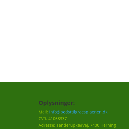
Tilmeld dig "græs remi
Vi har lavet en "græs reminder", hvor vi ku
skal huskes til din græsplæne, f.eks. en på
hvornår det er godt at efterså i efteråret et
Vi vil ca. sende 3-5 mails om året.
Oplysninger:
Mail:
info@bedsttilgraesplaenen.dk
CVR: 41068337
Adresse: Tanderupkærvej, 7400 Herning