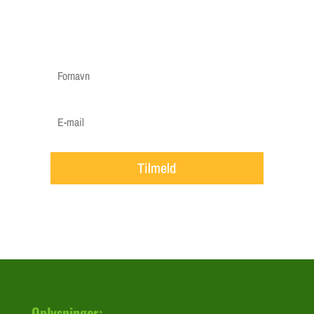
etc.
Vi vil ca. sende 3-5 mails om året.
Tilmeld
Oplysninger: