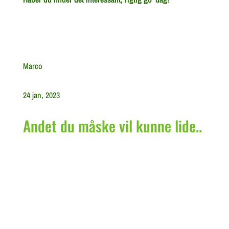
Marco
24 jan, 2023
Andet du måske vil kunne lide..
Nedfaldsæbler i Haven: En Guide til Kreativ
Udnyttelse af Oversete Skatte I mangfoldigheden af