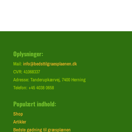
Oplysninger:
Mail:
info@bedsttilgraesplaenen.dk
CVR: 41068337
Adresse: Tanderupkærvej, 7400 Herning
Telefon: +45 4038 0658
Populært indhold:
Shop
Artikler
Bedste gødning til græsplænen