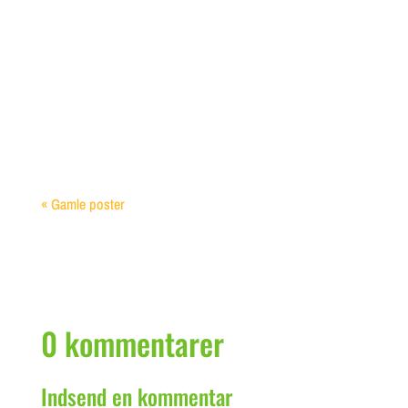
Indsamling af Regnvand til Haven Indsamling af
regnvand til haven er ikke blot en bæredygtig
praksis, det er også en smart måde at bevare...
« Gamle poster
0 kommentarer
Indsend en kommentar