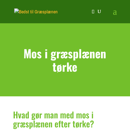
Mos i græsplænen
tørke
Hvad gør man med mos i
græsplænen efter tørke?