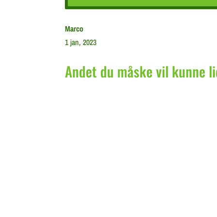
Marco
1 jan, 2023
Andet du måske vil kunne li
Nedfaldsæbler i Haven: En Guide til Kreativ Udny