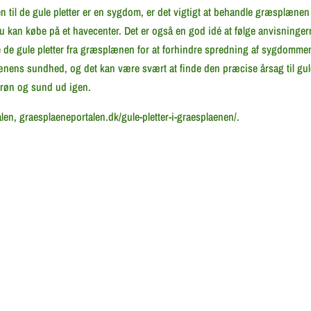
n til de gule pletter er en sygdom, er det vigtigt at behandle græsplæ
an købe på et havecenter. Det er også en god idé at følge anvisningern
e de gule pletter fra græsplænen for at forhindre spredning af sygdomme
lænens sundhed, og det kan være svært at finde den præcise årsag til gul
grøn og sund ud igen.
en, graesplaeneportalen.dk/gule-pletter-i-graesplaenen/.