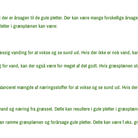
ad der er årsagen til de gule pletter. Der kan være mange forskellige årsa
pletter i græsplænen kan være:
ig vanding for at vokse og se sund ud. Hvis der ikke er nok vand, kan 
or vand, kan der også være for meget af det godt. Hvis græsplænen stå
anceret mængde af næringsstoffer for at vokse og se sund ud. Hvis der
nd og næring fra græsset. Dette kan resultere i gule pletter i græsplæn
n ramme græsplænen og forårsage gule pletter. Dette kan være f.eks. gr