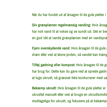
Når du har fundet ud af årsagen til de gule plette
Giv græsplænen regelmæssig vanding:
Hvis årsag
har nok vand til at vokse og se sundt ud. Det er b
en god idé at vande græsplænen med en vandsprøjt
Fjern overskydende vand:
Hvis årsagen til de gule 
dræn eller ved at løsne jorden, så vandet kan træn
Tilføj gødning eller kompost:
Hvis årsagen til de g
har brug for. Dette kan du gøre ved at sprede gød
at luge ukrudt, så græsset ikke konkurrerer med 
Bekæmp ukrudt:
Hvis årsagen til de gule pletter e
ukrudtet manuelt eller ved at bruge en ukrudtsmi
modtagelige for ukrudt, og fokusere på at bekæmpe