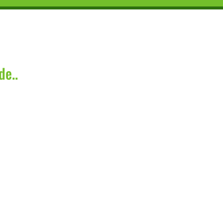
de..
ttelse af Oversete Skatte I mangfoldigheden af frugttræer i vores haver e