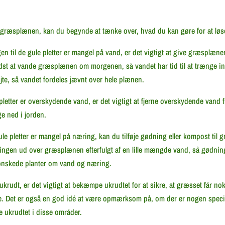
r i græsplænen, kan du begynde at tænke over, hvad du kan gøre for at lø
en til de gule pletter er mangel på vand, er det vigtigt at give græsplæn
edst at vande græsplænen om morgenen, så vandet har tid til at trænge in
e, så vandet fordeles jævnt over hele plænen.
pletter er overskydende vand, er det vigtigt at fjerne overskydende vand 
ge ned i jorden.
ule pletter er mangel på næring, kan du tilføje gødning eller kompost til
ningen ud over græsplænen efterfulgt af en lille mængde vand, så gødnin
uønskede planter om vand og næring.
r ukrudt, er det vigtigt at bekæmpe ukrudtet for at sikre, at græsset får 
dte. Det er også en god idé at være opmærksom på, om der er nogen spec
 ukrudtet i disse områder.