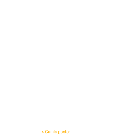
Genbrug Materialer fra Haven til at Dyrke Din H
Indsamling af Regnvand til Haven Indsamling af 
« Gamle poster