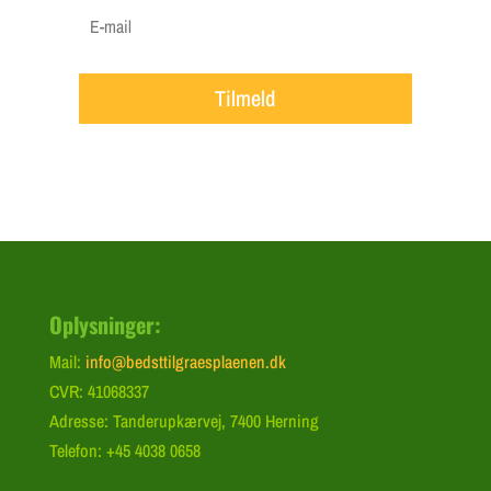
Tilmeld
Oplysninger:
Mail:
info@bedsttilgraesplaenen.dk
CVR: 41068337
Adresse: Tanderupkærvej, 7400 Herning
Telefon: +45 4038 0658