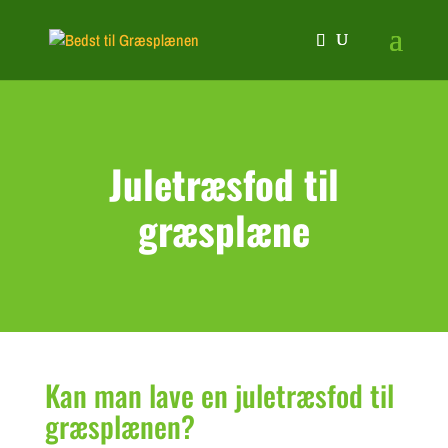
Juletræsfod til
græsplæne
Kan man lave en juletræsfod til
græsplænen?