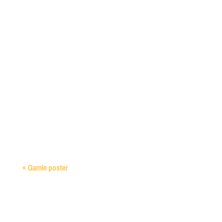
Indsamling af Regnvand til Haven Indsamling af
regnvand til haven er ikke blot en bæredygtig
praksis, det er også en smart måde at bevare...
« Gamle poster