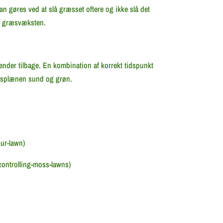
an gøres ved at slå græsset oftere og ikke slå det
me græsvæksten.
vender tilbage. En kombination af korrekt tidspunkt
ræsplænen sund og grøn.
ur-lawn)
controlling-moss-lawns)