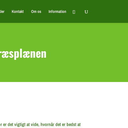
kler
Kontakt
Om os
Information
græsplænen
 det vigtigt at vide, hvornår det er bedst at