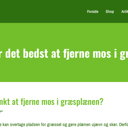
Forside
Shop
Arti
r det bedst at fjerne mos i 
unkt at fjerne mos i græsplænen?
?”
kan overtage pladsen for græsset og gøre plænen ujævn og skør. Derfor er