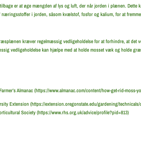
tilbage er at øge mængden af lys og luft, der når jorden i plænen. Dette k
næringsstoffer i jorden, såsom kvælstof, fosfor og kalium, for at frem
i græsplænen kræver regelmæssig vedligeholdelse for at forhindre, at det 
mæssig vedligeholdelse kan hjælpe med at holde mosset væk og holde g
 Farmer’s Almanac (https://www.almanac.com/content/how-get-rid-moss-yo
rsity Extension (https://extension.oregonstate.edu/gardening/technicals/
icultural Society (https://www.rhs.org.uk/advice/profile?pid=813)