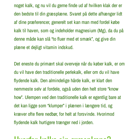
noget kalk, og nu vil du gerne finde ud af hvilken klak der er
den bedste til din græsplæne. Svaret på dette afhænger lidt
af dine præferencer, generelt set kan man med fordel købe
kalk til haven, som og indeholder magnesium (Mg), da du på
denne måde kan slå “to fluer med et smæk”, og give din
plæne et dejligt vitamin indskud.
Det eneste du primært skal overveje når du køber kalk, er om
du vil have den traditionelle perlekalk, eller om du vil have
flydende kalk. Den almindelige hårde kalk, er klart den
nemmeste selv at fordele, også uden den helt store “know
how”. Ulempen ved den traditionelle kalk er egentlig bare at
det kan ligge som “klumper” i plænen i længere tid, og
kræver ofte flere nedbør, for helt at forsvinde. Hvorimod
flydende kalk hurtigere trænger ned i jorden.