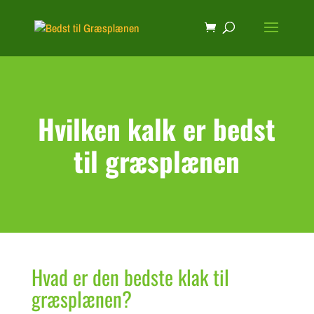
Hvilken kalk er bedst
til græsplænen
Hvad er den bedste klak til
græsplænen?