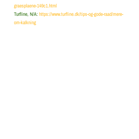
graesplaene-149c1.html
Turfline, N/A:
https://www.turfline.dk/tips-og-gode-raad/mere-
om-kalkning