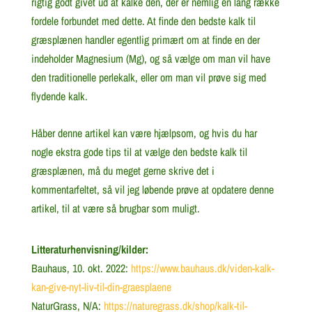
rigtig godt givet ud at kalke den, der er nemlig en lang række
fordele forbundet med dette. At finde den bedste kalk til
græsplænen handler egentlig primært om at finde en der
indeholder Magnesium (Mg), og så vælge om man vil have
den traditionelle perlekalk, eller om man vil prøve sig med
flydende kalk.
Håber denne artikel kan være hjælpsom, og hvis du har
nogle ekstra gode tips til at vælge den bedste kalk til
græsplænen, må du meget gerne skrive det i
kommentarfeltet, så vil jeg løbende prøve at opdatere denne
artikel, til at være så brugbar som muligt.
Litteraturhenvisning/kilder:
Bauhaus, 10. okt. 2022:
https://www.bauhaus.dk/viden-kalk-
kan-give-nyt-liv-til-din-graesplaene
NaturGrass, N/A:
https://naturegrass.dk/shop/kalk-til-