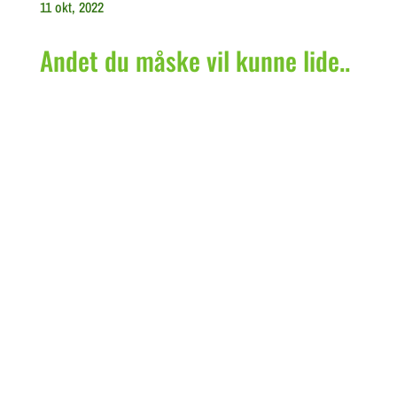
11 okt, 2022
Andet du måske vil kunne lide..
Nedfaldsæbler i Haven: En Guide til Kreativ
Udnyttelse af Oversete Skatte I mangfoldigheden af
frugttræer i vores haver er nedfaldsæbler ofte en...