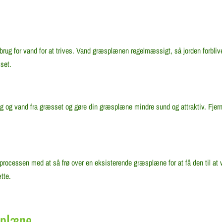
ug for vand for at trives. Vand græsplænen regelmæssigt, så jorden forbli
set.
g og vand fra græsset og gøre din græsplæne mindre sund og attraktiv. Fjern
rocessen med at så frø over en eksisterende græsplæne for at få den til a
tte.
splæne