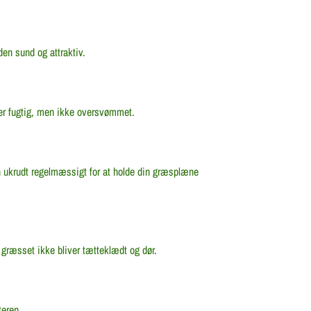
en sund og attraktiv.
er fugtig, men ikke oversvømmet.
n ukrudt regelmæssigt for at holde din græsplæne
å græsset ikke bliver tætteklædt og dør.
teren.