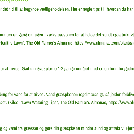
 det tid til at begynde vedligeholdelsen. Her er nogle tips til, hvordan du k
imum en gang om ugen i vækstsæsonen for at holde det sundt og attraktivt.
a Healthy Lawn”, The Old Farmer’s Almanac, https://www.almanac.com/plant/gr
r at trives. Gød din græsplæne 1-2 gange om året med en en form for gødni
ug for vand for at trives. Vand græsplænen regelmæssigt, så jorden forbli
set. (Kilde: “Lawn Watering Tips”, The Old Farmer’s Almanac, https://www.a
g og vand fra græsset og gøre din græsplæne mindre sund og attraktiv. Fjern