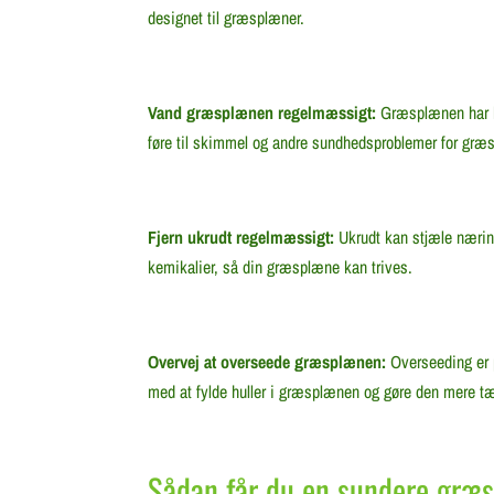
designet til græsplæner.
Vand græsplænen regelmæssigt:
Græsplænen har br
føre til skimmel og andre sundhedsproblemer for græs
Fjern ukrudt regelmæssigt:
Ukrudt kan stjæle nærin
kemikalier, så din græsplæne kan trives.
Overvej at overseede græsplænen:
Overseeding er p
med at fylde huller i græsplænen og gøre den mere tæ
Sådan får du en sundere græ