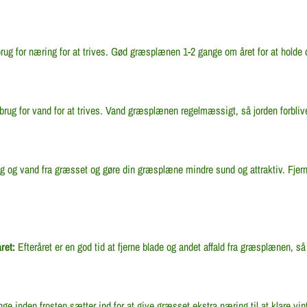
g for næring for at trives. Gød græsplænen 1-2 gange om året for at holde d
ug for vand for at trives. Vand græsplænen regelmæssigt, så jorden forbliv
g og vand fra græsset og gøre din græsplæne mindre sund og attraktiv. Fjer
ret:
Efteråret er en god tid at fjerne blade og andet affald fra græsplænen, s
 inden frosten sætter ind for at give græsset ekstra næring til at klare vin