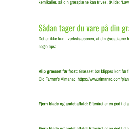
kemikalier, så din græsplæne kan trives. (Kilde: “L
Sådan tager du vare på din g
Det er ikke kun i vækstsæsonen, at din græsplæne har
nogle tips:
Klip græsset før frost:
Græsset bør klippes kort før fr
Old Farmer’s Almanac, https://www.almanac.com/plan
Fjern blade og andet affald:
Efteråret er en god tid 
Fjern blade og andet affald:
Efteråret er en god tid a