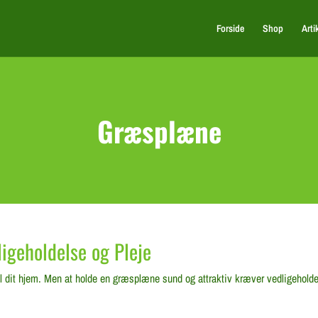
Forside
Shop
Arti
Græsplæne
igeholdelse og Pleje
l dit hjem. Men at holde en græsplæne sund og attraktiv kræver vedligeholdel