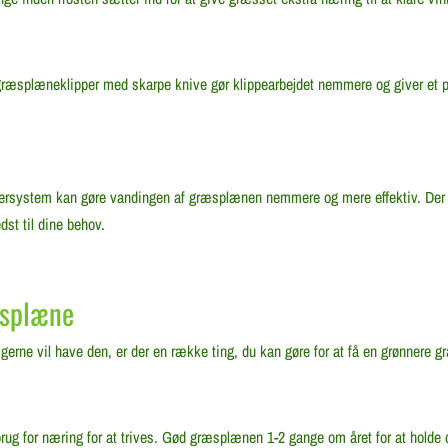
ræsplæneklipper med skarpe knive gør klippearbejdet nemmere og giver et pæn
ersystem kan gøre vandingen af græsplænen nemmere og mere effektiv. Der f
st til dine behov.
æsplæne
rne vil have den, er der en række ting, du kan gøre for at få en grønnere g
g for næring for at trives. Gød græsplænen 1-2 gange om året for at holde de