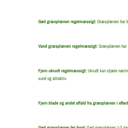
Gød græsplænen regelmæssigt:
Græsplænen har bru
Vand græsplænen regelmæssigt:
Græsplænen har br
Fjern ukrudt regelmæssigt:
Ukrudt kan stjæle nærin
sund og attraktiv.
Fjern blade og andet affald fra græsplænen i efterå
Gød græsplænen før frost:
Gød græsplænen 1-2 gange