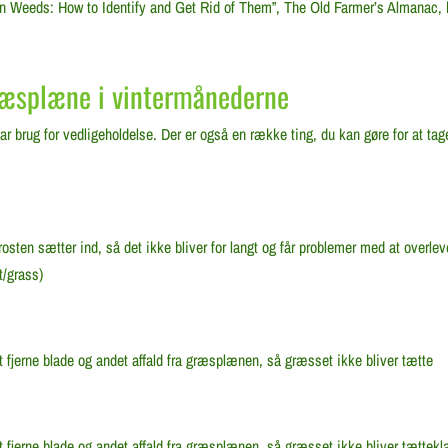
awn Weeds: How to Identify and Get Rid of Them”, The Old Farmer’s Almanac,
ræsplæne i vintermånederne
 brug for vedligeholdelse. Der er også en række ting, du kan gøre for at ta
osten sætter ind, så det ikke bliver for langt og får problemer med at overlev
t/grass)
at fjerne blade og andet affald fra græsplænen, så græsset ikke bliver tætte
t fjerne blade og andet affald fra græsplænen, så græsset ikke bliver tætteklæ