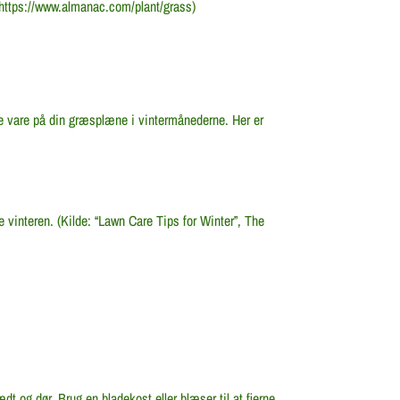
 https://www.almanac.com/plant/grass)
ge vare på din græsplæne i vintermånederne. Her er
e vinteren. (Kilde: “Lawn Care Tips for Winter”, The
dt og dør. Brug en bladekost eller blæser til at fjerne