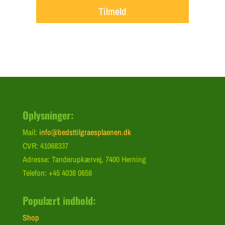
Tilmeld
Oplysninger:
Mail:
info@bedsttilgraesplaenen.dk
CVR: 41068337
Adresse: Tanderupkærvej, 7400 Herning
Telefon: +45 4038 0658
Populært indhold:
Shop