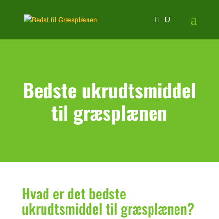
Bedste ukrudtsmiddel
til græsplænen
Hvad er det bedste
ukrudtsmiddel til græsplænen?