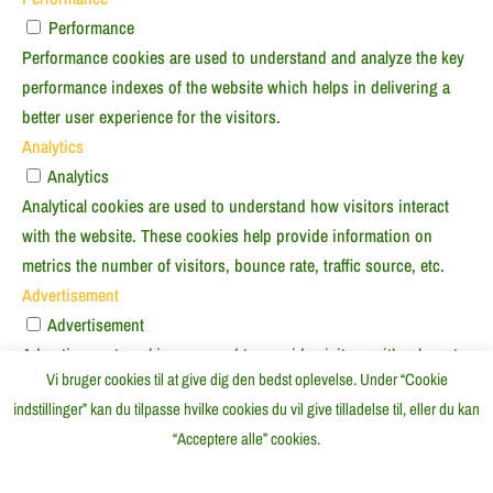
Performance
Performance cookies are used to understand and analyze the key
performance indexes of the website which helps in delivering a
better user experience for the visitors.
Analytics
Analytics
Analytical cookies are used to understand how visitors interact
with the website. These cookies help provide information on
metrics the number of visitors, bounce rate, traffic source, etc.
Advertisement
Advertisement
Advertisement cookies are used to provide visitors with relevant
Vi bruger cookies til at give dig den bedst oplevelse. Under “Cookie
ads and marketing campaigns. These cookies track visitors
indstillinger” kan du tilpasse hvilke cookies du vil give tilladelse til, eller du kan
across websites and collect information to provide customized
“Acceptere alle” cookies.
ads.
Others