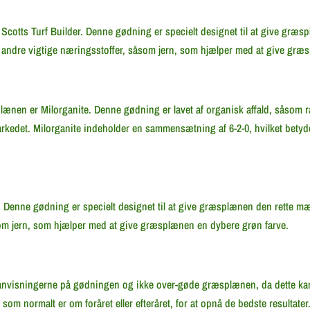
 Scotts Turf Builder. Denne gødning er specielt designet til at give g
 andre vigtige næringsstoffer, såsom jern, som hjælper med at give græ
en er Milorganite. Denne gødning er lavet af organisk affald, såsom råd
edet. Milorganite indeholder en sammensætning af 6-2-0, hvilket betyder,
 Denne gødning er specielt designet til at give græsplænen den rette 
som jern, som hjælper med at give græsplænen en dybere grøn farve.
ølge anvisningerne på gødningen og ikke over-gøde græsplænen, da dette 
som normalt er om foråret eller efteråret, for at opnå de bedste resultater