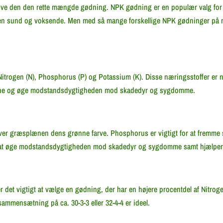
 give den den rette mængde gødning. NPK gødning er en populær valg for
en sund og voksende. Men med så mange forskellige NPK gødninger på m
 Nitrogen (N), Phosphorus (P) og Potassium (K). Disse næringsstoffer er
erne og øge modstandsdygtigheden mod skadedyr og sygdomme.
giver græsplænen dens grønne farve. Phosphorus er vigtigt for at fremme
or at øge modstandsdygtigheden mod skadedyr og sygdomme samt hjælper
et vigtigt at vælge en gødning, der har en højere procentdel af Nitrogen
mensætning på ca. 30-3-3 eller 32-4-4 er ideel.