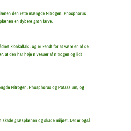
ræsplænen den rette mængde Nitrogen, Phosphorus
splænen en dybere grøn farve.
net kloakaffald, og er kendt for at være en af de
 at den har høje niveauer af nitrogen og lidt
mængde Nitrogen, Phosphorus og Potassium, og
kan skade græsplænen og skade miljøet. Det er også
.