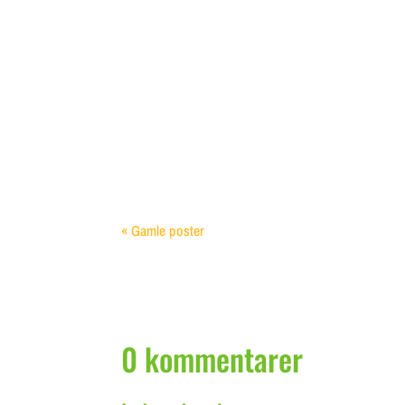
Indsamling af Regnvand til Haven Indsamling af 
« Gamle poster
0 kommentarer