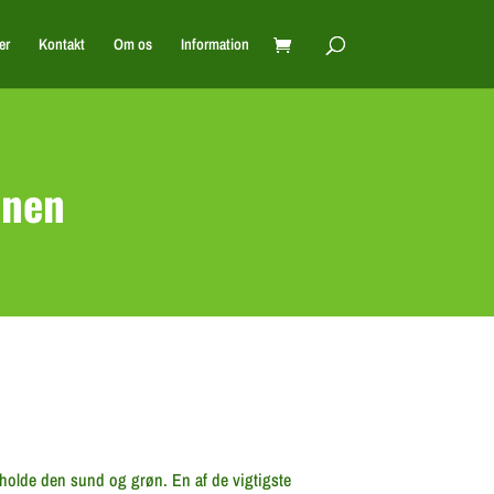
er
Kontakt
Om os
Information
ænen
t holde den sund og grøn. En af de vigtigste