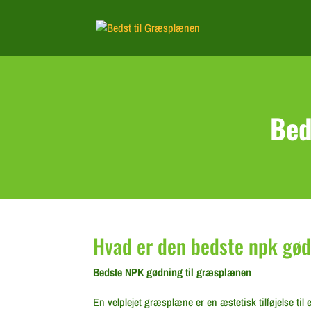
Bed
Hvad er den bedste npk gød
Bedste NPK gødning til græsplænen
En velplejet græsplæne er en æstetisk tilføjelse ti