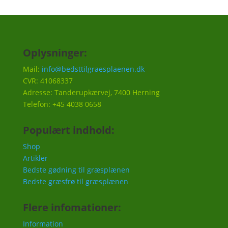
Oplysninger:
Mail:
info@bedsttilgraesplaenen.dk
CVR: 41068337
Adresse: Tanderupkærvej, 7400 Herning
Telefon: +45 4038 0658
Populært indhold:
Shop
Artikler
Bedste gødning til græsplænen
Bedste græsfrø til græsplænen
Flere infomationer:
Information