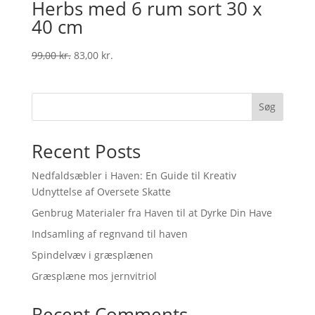
Herbs med 6 rum sort 30 x
40 cm
Original
Current
99,00
kr.
83,00
kr.
price
price
was:
is:
99,00 kr..
83,00 kr..
Søg
Recent Posts
Nedfaldsæbler i Haven: En Guide til Kreativ
Udnyttelse af Oversete Skatte
Genbrug Materialer fra Haven til at Dyrke Din Have
Indsamling af regnvand til haven
Spindelvæv i græsplænen
Græsplæne mos jernvitriol
Recent Comments