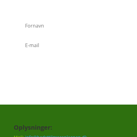
Vi vil ca. sende 3-5 mails om året.
Tilmeld
Oplysninger: