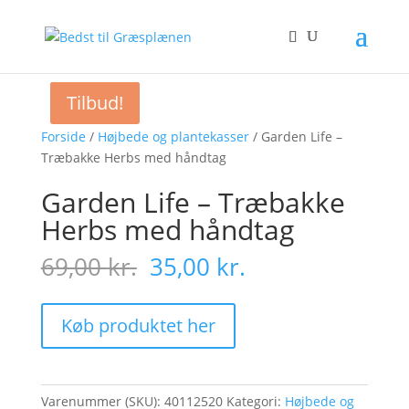
Tilbud!
Tilbud!
Forside
/
Højbede og plantekasser
/ Garden Life –
Træbakke Herbs med håndtag
Garden Life – Træbakke
Herbs med håndtag
Original
Current
69,00
kr.
35,00
kr.
price
price
was:
is:
69,00 kr..
35,00 kr..
Køb produktet her
Varenummer (SKU):
40112520
Kategori:
Højbede og