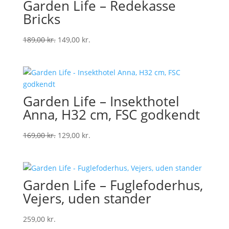
Garden Life – Redekasse
Bricks
Original
Current
189,00
kr.
149,00
kr.
price
price
was:
is:
189,00 kr..
149,00 kr..
Garden Life – Insekthotel
Anna, H32 cm, FSC godkendt
Original
Current
169,00
kr.
129,00
kr.
price
price
was:
is:
169,00 kr..
129,00 kr..
Garden Life – Fuglefoderhus,
Vejers, uden stander
259,00
kr.