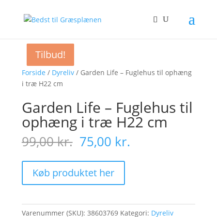
Tilbud!
Tilbud!
Tilbud!
Forside
/
Dyreliv
/ Garden Life – Fuglehus til ophæng
i træ H22 cm
Garden Life – Fuglehus til
ophæng i træ H22 cm
Original
Current
99,00
kr.
75,00
kr.
price
price
was:
is:
99,00 kr..
75,00 kr..
Køb produktet her
Varenummer (SKU):
38603769
Kategori:
Dyreliv