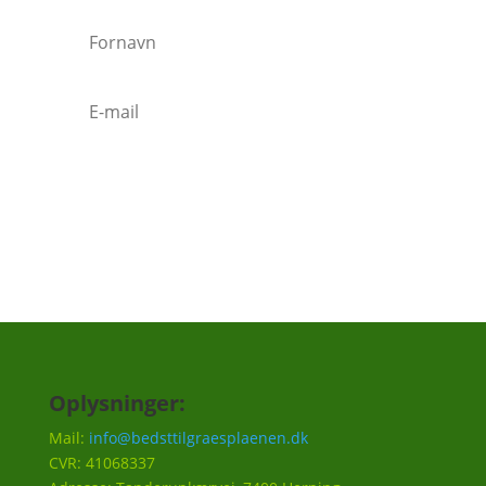
Tilmeld
Oplysninger:
Mail:
info@bedsttilgraesplaenen.dk
CVR: 41068337