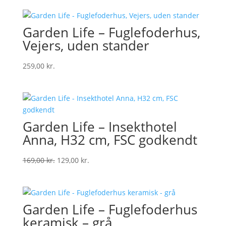
Garden Life – Fuglefoderhus,
Vejers, uden stander
259,00
kr.
Garden Life – Insekthotel
Anna, H32 cm, FSC godkendt
Original
Current
169,00
kr.
129,00
kr.
price
price
was:
is:
169,00 kr..
129,00 kr..
Garden Life – Fuglefoderhus
keramisk – grå