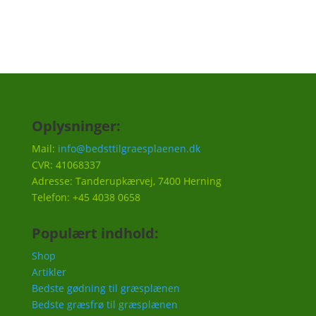
Oplysninger:
Mail:
info@bedsttilgraesplaenen.dk
CVR: 41068337
Adresse: Tanderupkærvej, 7400 Herning
Telefon: +45 4038 0658
Populært indhold:
Shop
Artikler
Bedste gødning til græsplænen
Bedste græsfrø til græsplænen