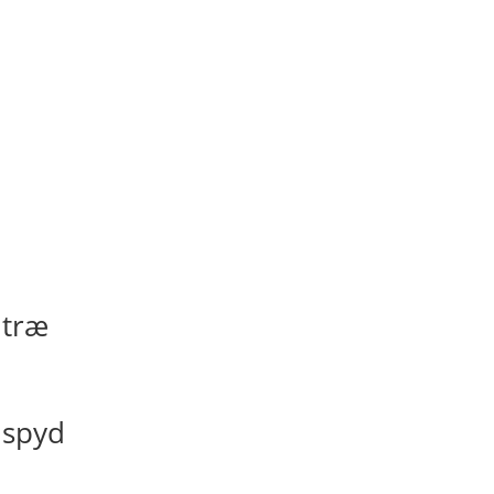
 træ
 spyd