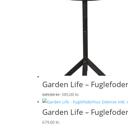
Garden Life – Fuglefoder
Original
Current
649,00
kr.
585,00
kr.
price
price
was:
is:
Garden Life – Fuglefode
649,00 kr..
585,00 kr..
679,00
kr.