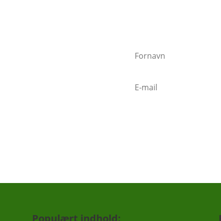
nder"
n sender mails når vigtige ting
mindelse om at gøde i foråret,
c.
Populært indhold: