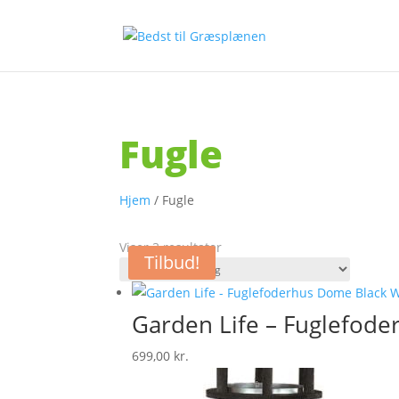
Fugle
Hjem
/ Fugle
Viser 3 resultater
Tilbud!
Garden Life – Fuglefode
699,00
kr.